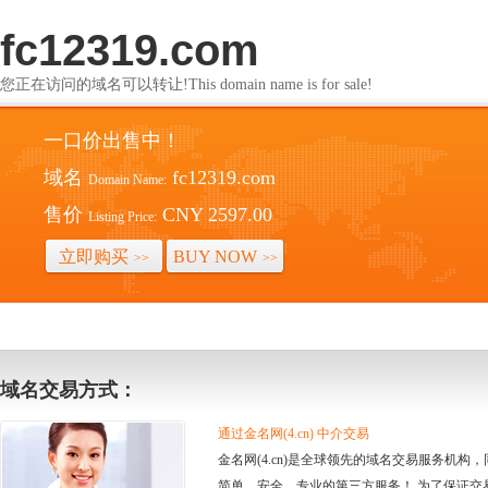
fc12319.com
您正在访问的域名可以转让!This domain name is for sale!
一口价出售中！
域名
fc12319.com
Domain Name:
售价
CNY 2597.00
Listing Price:
立即购买
BUY NOW
>>
>>
域名交易方式：
通过金名网(4.cn) 中介交易
金名网(4.cn)是全球领先的域名交易服务机
简单、安全、专业的第三方服务！ 为了保证交