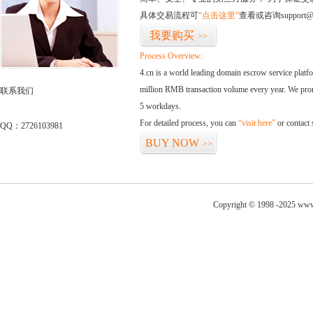
具体交易流程可
“点击这里”
查看或咨询support@
我要购买
>>
Process Overview:
4.cn is a world leading domain escrow service plat
million RMB transaction volume every year. We promi
联系我们
5 workdays.
For detailed process, you can
“visit here”
or contact
QQ：2726103981
BUY NOW
>>
Copyright © 1998 -2025 www